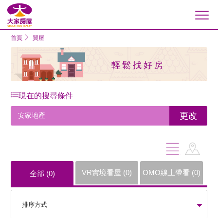
大家房屋
首頁
買屋
輕鬆找好房
現在的搜尋條件
更改
安家地產
VR實境看屋 (
0
)
OMO線上帶看 (
0
)
全部 (
0
)
排序方式