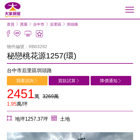
大家房屋
首頁
買屋
台中市
后里區
圳頭路
物件編號：RB03292
秘戀桃花源1257(環)
台中市后里區圳頭路
我要諮詢
貨款試算
降價通知
2451
萬
3269萬
1.95
萬/坪
地坪1257.37坪
土地