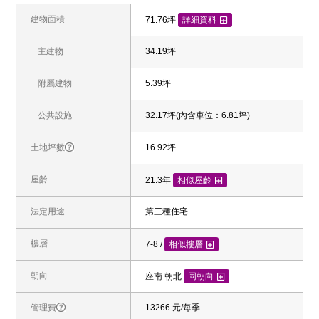
建物面積
71.76坪
詳細資料
主建物
34.19坪
附屬建物
5.39坪
公共設施
32.17坪(內含車位：6.81坪)
土地坪數
16.92坪
屋齡
21.3年
相似屋齡
法定用途
第三種住宅
樓層
7-8 /
相似樓層
朝向
座南 朝北
同朝向
管理費
13266 元/每季