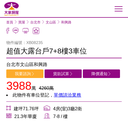
大家房屋
首頁
買屋
台北市
文山區
和興路
物件編號：XB08235
超值大露台戶7+8樓3車位
台北市文山區和興路
我要諮詢
貨款試算
降價通知
3988
萬
4260萬
此物件有車位登記，
單價請洽業務
建坪71.76坪
4房(室)3廳2衛
21.3年華廈
7-8 / 樓