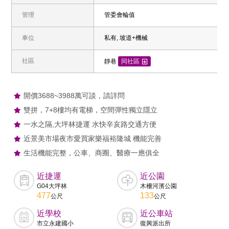
管理
管委會輪值
車位
私有, 坡道+機械
社區
靜巷
同社區
開價3688~3988萬可談，請詳問
雙拼，7+8樓均有電梯，空間彈性獨立隱立
一水之隔,大坪林捷運 水快辛亥路交通方便
近景美市場夜市愛買家樂福裕隆城 機能完善
生活機能完整，公車、商圈、醫療一應俱全
近捷運
近公園
G04大坪林
木柵河濱公園
477
133
公尺
公尺
近學校
近公車站
市立永建國小
復興派出所