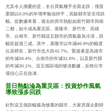
尤其令人擔憂的是，全台買氣幾乎全面走跌，僅苗
栗縣以0.0%的年增率勉強持平，其餘縣市皆呈現跌
幅。從數據來看，過去的房市熱點如新竹縣市與南
二都，如今成為重災區。基隆市、新竹市、高雄
市、台南市、新竹縣這五縣市的買氣最為冷清，跌
幅皆超過三成。其中，基隆市以年減46.9%的幅度
位居榜首，新竹市也大跌42.7%。緊接著是高雄市
的年減34.4%、台南市的年減31.6%，以及新竹縣
的年減30.1%。這五個區域的慘淡數據，反映出市
場信心正在急凍。
昔日熱點淪為重災區：投資炒作風氣
導致漲多回跌
針對這五個跌幅最為慘重的縣市，大家房屋企劃研