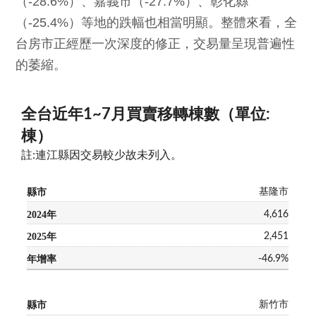
（-28.6%）、嘉義市（-27.7%）、彰化縣
（-25.4%）等地的跌幅也相當明顯。整體來看，全
台房市正經歷一次深度的修正，交易量呈現普遍性
的萎縮。
全台近年1~7月買賣移轉棟數（單位:
棟）
註:連江縣因交易較少故未列入。
基隆市
4,616
2,451
-46.9%
新竹市