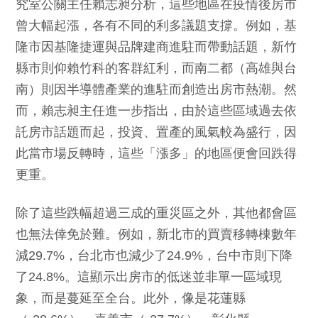
究室公關主任賴志昶分析，這些地區在疫情後房市
曾大幅起漲，各有不同的利多議題支撐。例如，基
隆市因基隆捷運與品牌建商進駐而帶動話題，新竹
縣市則仰賴竹科的客群紅利，而南二都（高雄與台
南）則因半導體產業的進駐而創造出房市熱潮。然
而，賴志昶主任進一步指出，由於這些區域過去依
託房市話題而起，投資、置產的風氣較為盛行，因
此當市場反轉時，這些「漲多」的地區便會回跌得
更重。
除了這些跌幅超過三成的重災區之外，其他都會區
也無法倖免於難。例如，新北市的買賣移轉棟數年
減29.7%，台北市也減少了24.9%，台中市則下降
了24.8%。這顯示出房市的低迷並非單一區域現
象，而是蔓延至全台。此外，像是花蓮縣