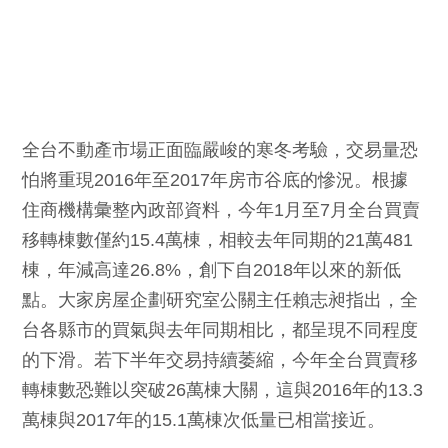
全台不動產市場正面臨嚴峻的寒冬考驗，交易量恐
怕將重現2016年至2017年房市谷底的慘況。根據
住商機構彙整內政部資料，今年1月至7月全台買賣
移轉棟數僅約15.4萬棟，相較去年同期的21萬481
棟，年減高達26.8%，創下自2018年以來的新低
點。大家房屋企劃研究室公關主任賴志昶指出，全
台各縣市的買氣與去年同期相比，都呈現不同程度
的下滑。若下半年交易持續萎縮，今年全台買賣移
轉棟數恐難以突破26萬棟大關，這與2016年的13.3
萬棟與2017年的15.1萬棟次低量已相當接近。