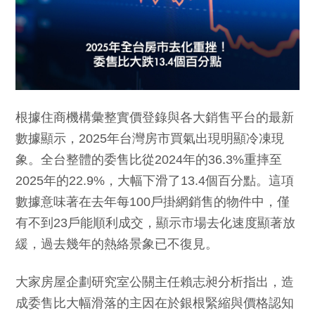
根據住商機構彙整實價登錄與各大銷售平台的最新
數據顯示，2025年台灣房市買氣出現明顯冷凍現
象。全台整體的委售比從2024年的36.3%重摔至
2025年的22.9%，大幅下滑了13.4個百分點。這項
數據意味著在去年每100戶掛網銷售的物件中，僅
有不到23戶能順利成交，顯示市場去化速度顯著放
緩，過去幾年的熱絡景象已不復見。
大家房屋企劃研究室公關主任賴志昶分析指出，造
成委售比大幅滑落的主因在於銀根緊縮與價格認知