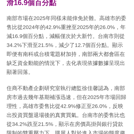
滑16.9個百分點
南部市場在2025年同樣未能倖免於難。高雄市的委
售比從2024年的42.9%重挫至2025年的26.0%，年
減16.9個百分點，減幅僅次於大新竹。台南市則從
34.2%下滑至21.5%，減少了12.7個百分點。顯示
即便有南科或台積電題材加持，南部兩大都會區在
缺乏資金動能的情況下，去化表現依據數據呈現出
顯著回落。
住商不動產企劃研究室執行總監徐佳馨認為，南部
房市過去幾年基期補漲迅速，但在2025年市場回歸
理性，高雄市委售比從42.9%修正至26.0%，反映
出投資買盤退場後的真實買氣。台南市的委售比也
從34.2%跌至21.5%，顯示在房價高掛與銀行貸款
限制的雙重壓力下，購屋人對於進入市場的態度趨