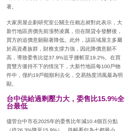
著。
大家房屋企劃研究室公關主任賴志昶對此表示，大
新竹地區房價先前漲勢凌厲，但在限貸令發酵後，
買方的追價意願顯著降低。此外，該區域屋主多屬
於高資產族群，財務支撐力強，因此降價意願不
高，導致委售比從37.9%近乎腰斬至19.2%。在買
賣雙方僵持不下的情況下，大新竹地區每100戶物
件中，僅約19戶能順利去化，交易熱度消風最為明
顯。
台中供給過剩壓力大，委售比15.9%全
台最低
儘管台中市在2025年的委售比年減10.4個百分點
（從26.3%降至15.9%），跌幅看似為七都最小，