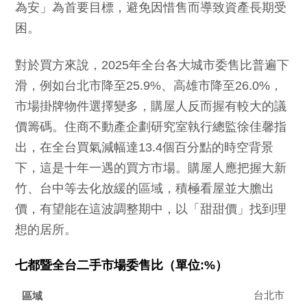
為安」為首要目標，避免因惜售而導致資產長期受
困。
對於買方來說，2025年全台各大城市委售比普遍下
滑，例如台北市降至25.9%、高雄市降至26.0%，
市場掛牌物件選擇變多，購屋人反而握有較大的議
價籌碼。住商不動產企劃研究室執行總監徐佳馨指
出，在全台買氣減幅達13.4個百分點的時空背景
下，這是十年一遇的買方市場。購屋人應把握大新
竹、台中等去化放緩的區域，積極看屋並大膽出
價，有望能在這波調整期中，以「甜甜價」找到理
想的居所。
七都暨全台二手市場委售比（單位:%）
台北市