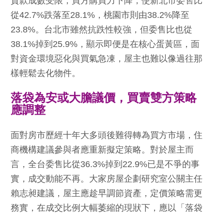
貸款成數受限，買方購買力下降，使新北市委售比
從42.7%跌落至28.1%，桃園市則由38.2%降至
23.8%。台北市雖然抗跌性較強，但委售比也從
38.1%掉到25.9%，顯示即便是在核心蛋黃區，面
對資金環境惡化與買氣急凍，屋主也難以像過往那
樣輕鬆去化物件。
落袋為安或大膽議價，買賣雙方策略
應調整
面對房市歷經十年大多頭後難得轉為買方市場，住
商機構建議參與者應重新擬定策略。對於屋主而
言，全台委售比從36.3%掉到22.9%已是不爭的事
實，成交動能不再。大家房屋企劃研究室公關主任
賴志昶建議，屋主應趁早調節資產，定價策略需更
務實，在成交比例大幅萎縮的現狀下，應以「落袋