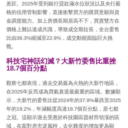
差距。2025年受到銀行貸款滿水位狀況以及央行嚴
格的信用管制影響，直接衝擊買方的購買意願與資
金調度能力。加上房價長期居高不下，買賣雙方在
價格上難以達成共識，導致成交期拉長，全台委售
比由36.3%縮減至22.9%，成交動能面臨巨大挑
戰。
科技宅神話幻滅？大新竹委售比重挫
18.7個百分點
觀察七都表現，過去交易最為火熱的大新竹地區，
在2025年反而成為買氣衰退最嚴重的區域。數據顯
示，大新竹的委售比從2024年的37.9%暴跌至2025
年的19.2%，年減幅度高達18.7個百分點，居七都
之冠。這顯示過去受惠於科技園區題材而領漲的區
域，在面對房市逆風時，去化難度的增加更為顯