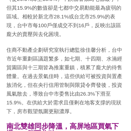
但其15.9%的數值卻是七都中交易動能最為疲弱的
區域。相較於新北市28.1%或台北市25.9%的表
現，台中市每100戶僅成交不到16戶，反映出該區
龐大的賣壓與去化困境。
住商不動產企劃研究室執行總監徐佳馨分析，台中
市近年重劃區議題繁多，如七期、十四期、水湳經
貿園區與十三期皆為推案重鎮，積累了龐大的待售
體量。在過去景氣佳時，這些供給可被投資與置產
族消化，但在央行信用管制與限貸令齊發後，投資
風氣散去，導致台中市委售比由26.3%下滑至
15.9%。在供給大於需求且僅剩在地客支撐的現狀
下，房市觀望氛圍更顯濃厚。
南北雙雄同步降溫，高屏地區買氣下