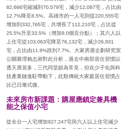
82,666宅縮減到70,579宅，減少12,087宅，占比由
12.7%降至8.5%。高雄市的一人宅則從220,555宅
增加到332,765宅，共增長了112,210宅，占比從
25.5%升至33.5%（增加8.0個百分點）；其六人以
上住宅從103,063宅降至76,132宅，減少26,931
宅，占比由11.9%跌到7.7%。大家房屋企劃研究室
公關襄理賴志昶對此分析，過去中南部居住習慣以
透天厝居多，三代同堂頗為常見，但在少子化與科
技產業鏈進駐帶動下，此類傳統大家庭居住習慣占
比已日漸式微。
未來房市新課題：購屋應鎖定兼具機
能之保值小宅
從全台一人宅增加927,247宅與六人以上住宅減少