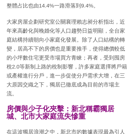
整體占比也由14.4%一路滑落到9.4%。
大家房屋企劃研究室公關襄理賴志昶分析指出，近
年來高齡化與晚婚化等人口趨勢日益明顯，全台家
庭結構持續朝向小家庭化發展。除了人口結構的轉
變，居高不下的房價也是重要推手，使得總價較低
的小坪數住宅更受市場買方青睞；再者，受到囤房
稅2.0等新制上路的稅制影響，許多家庭選擇將戶籍
或產權進行分戶，進一步促使分戶需求大增，在三
大原因交織之下，獨居已徹底成為目前的市場主
流。
房價與少子化夾擊：新北稱霸獨居
城、北市大家庭流失慘重
在這波獨居浪潮之中，新北市的數據表現最為引人