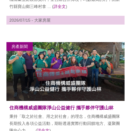
竹縣寶山鄉三峰村拿 ... (
詳全文
)
2026/07/15 - 大家房屋
房產新聞
住商機構威盛團隊淨山公益健行 攜手夥伴守護山林
秉持「取之於社會、用之於社會」的理念，住商機構威盛團隊
長期投入各項公益活動，期盼透過實際行動回饋地方、凝聚團
隊向心力。 ... (
詳全文
)