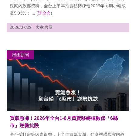
觀察內政部資料，全台上半年拍賣移轉棟較2025年同期小幅成
長5.93%； ... (
詳全文
)
2026/07/29 - 大家房屋
房產新聞
買氣急凍！2026年全台1-6月買賣移轉棟數僅「6縣
市」逆勢抗跌
全台受打房等因素衝擊，上半年買氣大減。住商機構觀察內政