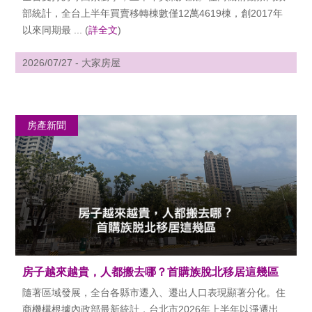
部統計，全台上半年買賣移轉棟數僅12萬4619棟，創2017年
以來同期最 ... (
詳全文
)
2026/07/27 - 大家房屋
房產新聞
房子越來越貴，人都搬去哪？首購族脫北移居這幾區
隨著區域發展，全台各縣市遷入、遷出人口表現顯著分化。住
商機構根據內政部最新統計，台北市2026年上半年以淨遷出