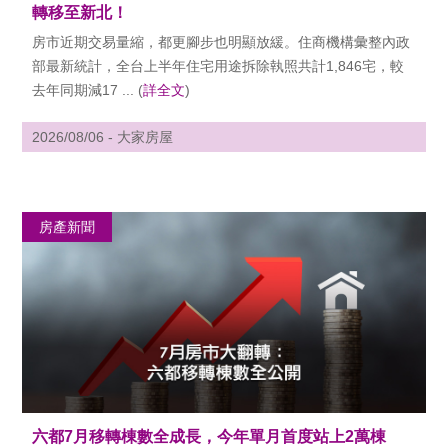
轉移至新北！
房市近期交易量縮，都更腳步也明顯放緩。住商機構彙整內政
部最新統計，全台上半年住宅用途拆除執照共計1,846宅，較
去年同期減17 ... (
詳全文
)
2026/08/06 - 大家房屋
房產新聞
六都7月移轉棟數全成長，今年單月首度站上2萬棟