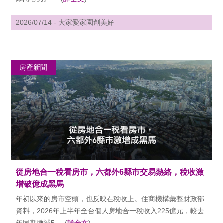
2026/07/14 - 大家愛家園創美好
房產新聞
從房地合一稅看房市，六都外6縣市交易熱絡，稅收激
增破億成黑馬
年初以來的房市空頭，也反映在稅收上。住商機構彙整財政部
資料，2026年上半年全台個人房地合一稅收入225億元，較去
年同期微減5 ... (
詳全文
)