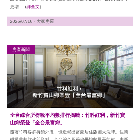
更增 ... (
詳全文
)
2026/07/16 - 大家房屋
房產新聞
全台綜合所得稅平均數排行揭曉：竹科紅利，新竹寶
山鄉榮登「全台最富鄉」
隨著竹科客群持續外溢，也造就出富豪居住版圖大洗牌。住商
機構彙整財政部資料，全台綜合所得稅平均數最高的村，由新