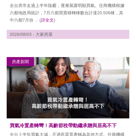
全台房市走過上半年陰霾，逐漸展露明顯買氣。住商機構根據
六都地政局統計，7月六都買賣移轉棟數合計達20,506棟，其
中六都7月份 ... (
詳全文
)
2026/08/03 - 大家房屋
房產新聞
買氣冷置產轉彎！高齡節稅帶動繼承贈與居高不下
全台上半年買氣大減，不過民眾置產轉為其他方式。住商機構