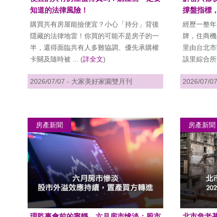
知道的法律風險！
撐盤指標
購買共有房屋能撿便宜？小心「持分」背後
經歷一整年
隱藏的法律地雷！你買的可能不是房子的一
牌，住商機
半，還得面臨共有人多難協調、優先承購權
里由台北市
卡關及隨時被 ... (
詳全文
)
該里綜合所得 
2026/07/07 - 大家美好家園雙月刊
2026/07/
房產新聞
房產新聞
理監事會前的寧靜，六月房市慘淡；股市
北市危老