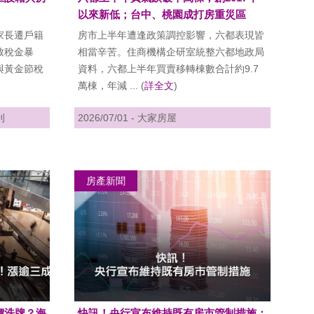
以來新低；台中、桃園成打房重災區
家長遷戶籍
房市上半年遭逢政策調控影響，六都表現皆
致稅金暴
相當辛苦。住商機構企研室統整六都地政局
與黃金節稅
資料，六都上半年買賣移轉棟數合計約9.7
萬棟，年減 ... (
詳全文
)
刊
2026/07/01 - 大家房屋
房產新聞
價洗牌？海
快訊！央行宣布維持既有房市管制措施；