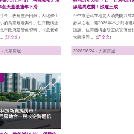
0年創天量後連年下滑
線黑馬逆襲！漲逾三成
寸金，改建整合困難，因此催生
台中市憑藉在地驚人消費能力成
小的鳥籠危老案件。住商機構企
必爭之地，隨2026年不少商場
北市政府建管處資料，《危老條
話題。住商機構企研室依實價登
. (
詳全文
)
大商場周 ... (
詳全文
)
26 - 大家房屋
2026/06/24 - 大家房屋