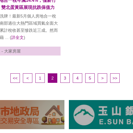
地合一稅年減14.4%，僅新竹
；雙北蛋黃區展現抗跌保值力
洗牌！最新5月個人房地合一稅
南部過往大熱門區域買氣全面大
累計稅收甚至慘跌近三成。然而
... (
詳全文
)
12 - 大家房屋
<<
<
1
2
3
4
5
>
>>