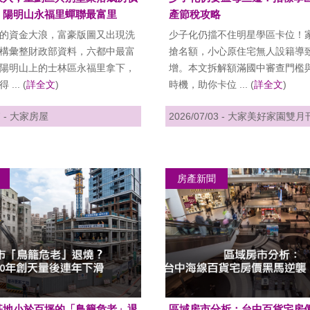
，陽明山永福里蟬聯最富里
產節稅攻略
的資金大浪，富豪版圖又出現洗
少子化仍擋不住明星學區卡位！
構彙整財政部資料，六都中最富
搶名額，小心原住宅無人設籍導
陽明山上的士林區永福里拿下，
增。本文拆解額滿國中審查門檻
... (
詳全文
)
時機，助你卡位 ... (
詳全文
)
07 - 大家房屋
2026/07/03 - 大家美好家園雙月
房產新聞
基地小於百坪的「鳥籠危老」退
區域房市分析：台中百貨宅房