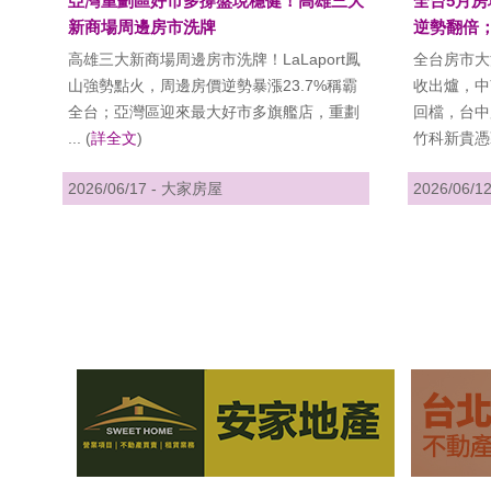
亞灣重劃區好市多撐盤現穩健！高雄三大
全台5月房
新商場周邊房市洗牌
逆勢翻倍
高雄三大新商場周邊房市洗牌！LaLaport鳳
全台房市大
山強勢點火，周邊房價逆勢暴漲23.7%稱霸
收出爐，中
全台；亞灣區迎來最大好市多旗艦店，重劃
回檔，台中
... (
詳全文
)
竹科新貴憑藉 
2026/06/17 - 大家房屋
2026/06/