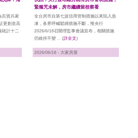
緊箍咒未解，房市繼續留校察看
為百貨兵家
全台房市自第七波信用管制措施以來陷入急
進駐更創造高
凍，各界呼喊鬆綁措施不斷，惟央行
錄統計十二
2026/6/18召開理監事會議宣布，相關措施
仍維持不變 ... (
詳全文
)
2026/06/18 - 大家房屋