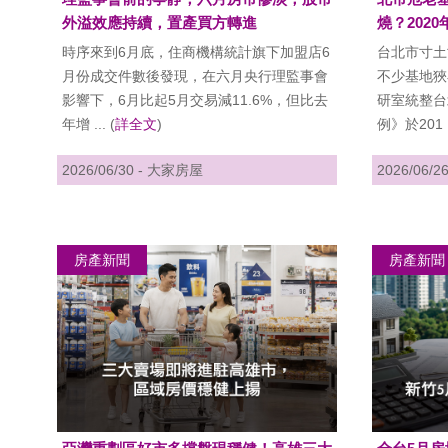
外溢效應持續，置產買方轉進
燒？202
時序來到6月底，住商機構統計旗下加盟店6
台北市寸土
月份成交件數後發現，在六月央行理監事會
不少基地狹
影響下，6月比起5月交易減11.6%，但比去
研室統整台
年增 ... (
詳全文
)
例》於201 ..
2026/06/30 - 大家房屋
2026/06/
房產新聞
房產新聞