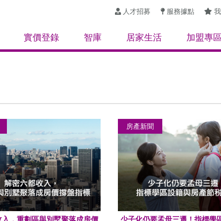
人才招募
服務據點
我
實價登錄
智庫
居家生活
加盟專
房產新聞
收入，重劃區與別墅聚落成房價
少子化仍要孟母三遷！指標學