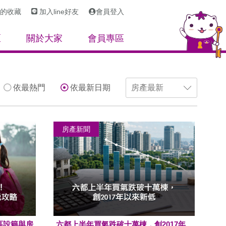
的收藏
加入line好友
會員登入
區
關於大家
會員專區
依最熱門
依最新日期
房產新聞
區設籍與房
六都上半年買氣跌破十萬棟，創2017年