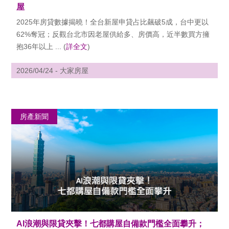
屋
2025年房貸數據揭曉！全台新屋申貸占比飆破5成，台中更以
62%奪冠；反觀台北市因老屋供給多、房價高，近半數買方擁
抱36年以上 ... (
詳全文
)
2026/04/24 - 大家房屋
房產新聞
AI浪潮與限貸夾擊！七都購屋自備款門檻全面攀升；