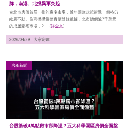
牌，南港、北投異軍突起
台北市房價首屈一指的豪宅市場，近年適逢政策衝擊，價格仍
紋風不動。住商機構彙整實價登錄數據，北市總價逾7千萬元
的成屋豪宅市場，2 ... (
詳全文
)
2026/04/29 - 大家房屋
房產新聞
台股衝破4萬點房市卻降溫？五大科學園區房價全面盤