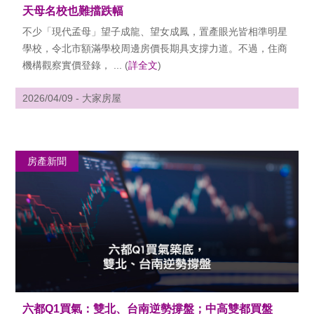
天母名校也難擋跌幅
不少「現代孟母」望子成龍、望女成鳳，置產眼光皆相準明星
學校，令北市額滿學校周邊房價長期具支撐力道。不過，住商
機構觀察實價登錄， ... (
詳全文
)
2026/04/09 - 大家房屋
房產新聞
六都Q1買氣：雙北、台南逆勢撐盤；中高雙都買盤