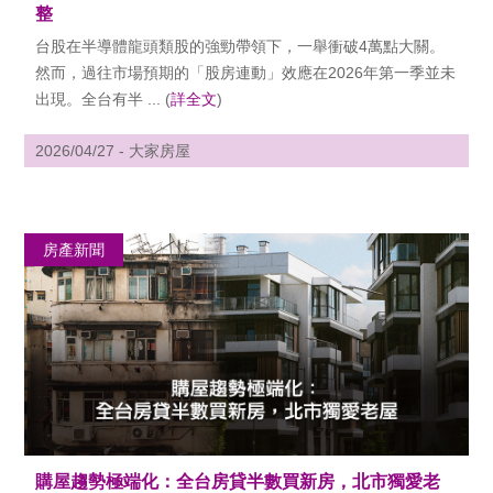
整
台股在半導體龍頭類股的強勁帶領下，一舉衝破4萬點大關。
然而，過往市場預期的「股房連動」效應在2026年第一季並未
出現。全台有半 ... (
詳全文
)
2026/04/27 - 大家房屋
房產新聞
購屋趨勢極端化：全台房貸半數買新房，北市獨愛老