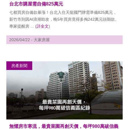
台北市購屋需自備825萬元
七都買房自備款暴漲！台北入住天龍國門牌需準備825萬元，
新竹市則因AI浪潮助攻，晚5年買房竟得多掏242萬元頭期款。
專家提醒房 ... (
詳全文
)
2026/04/22 - 大家房屋
房產新聞
無懼房市寒流，最貴菜園再創天價，每坪980萬破信義