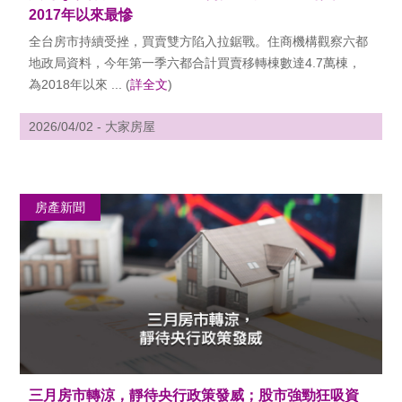
2017年以來最慘
全台房市持續受挫，買賣雙方陷入拉鋸戰。住商機構觀察六都
地政局資料，今年第一季六都合計買賣移轉棟數達4.7萬棟，
為2018年以來 ... (
詳全文
)
2026/04/02 - 大家房屋
房產新聞
三月房市轉涼，靜待央行政策發威；股市強勁狂吸資