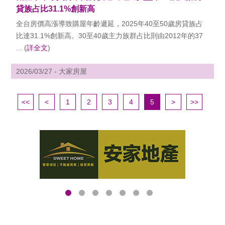
貸族占比31.1%創新高
全台房價高漲導致購屋年齡遞延，2025年40至50歲房貸族占
比達31.1%創新高。30至40歲主力族群占比則由2012年的37
... (
詳全文
)
2026/03/27 - 大家房屋
<<
<
1
2
3
4
5
>
>>