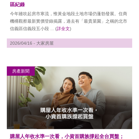
區紀錄
今年雖吹起房市寒流，惟黃金地段土地市場仍蓬勃發展。住商
機構觀察最新實價登錄揭露，過去有「最貴菜園」之稱的北市
信義區信義段五小段 ... (
詳全文
)
2026/04/16 - 大家房屋
房產新聞
購屋人年收水準一次看，小資首購族撐起全台買盤；