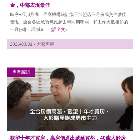
金，中部表現最佳
時序來到3月底，住商機構統計旗下加盟店三月份成交件數後
發現，全台各區域買氣比起去年同期稍弱，和工作天數相仿的
一月份相比量減6. ... (
詳全文
)
2026/03/31 - 大家房屋
房產新聞
觀望十年才買房，高房價逼出遞延買盤，40歲大齡房