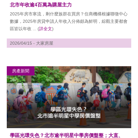
北市年收逾4百萬為購屋主力
2025年房市寒流，剩什麼族群在買房？住商機構根據聯徵中心
數據，2025年房貸申請人年收入分佈頗為鮮明，綜觀主要都會
區皆以年收 ... (
詳全文
)
2026/04/15 - 大家房屋
房產新聞
學區光環失色？北市逾半明星中學房價盤整；大直、