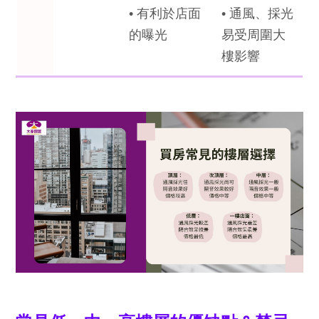
• 有利於店面
• 通風、採光
的曝光
易受周圍大
樓影響