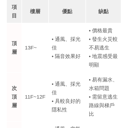
項
樓層
優點
缺點
目
• 價格最貴
• 通風、採光
• 發生火災較
頂
13F~
佳
不易逃生
層
• 隔音效果好
• 地震感受最
明顯
• 易有漏水、
• 通風、採光
次
水箱問題
佳
頂
11F~12F
• 需留意逃生
• 具較良好的
層
路線與梯戶
隱私性
比