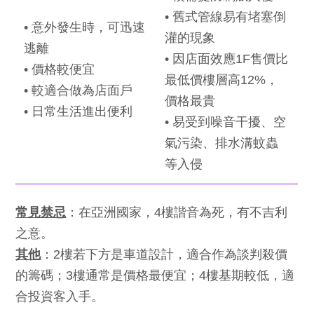
• 舊式管線易有堵塞倒
• 意外發生時，可迅速
灌的現象
逃離
• 因店面效應1F售價比
• 價格較便宜
最低價樓層高12%，
• 較適合做為店面戶
價格最貴
• 日常生活進出便利
• 易受到噪音干擾、空
氣污染、排水溝蚊蟲
等入侵
常見禁忌
：在亞洲國家，4樓諧音為死，有不吉利
之意。
其他
：2樓若下方是車道設計，適合作為談判殺價
的籌碼；3樓通常是價格最便宜；4樓基期較低，適
合投資客入手。