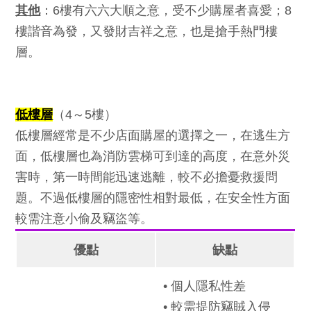
其他
：6樓有六六大順之意，受不少購屋者喜愛；8
樓諧音為發，又發財吉祥之意，也是搶手熱門樓
層。
低樓層
（4～5樓）
低樓層經常是不少店面購屋的選擇之一，在逃生方
面，低樓層也為消防雲梯可到達的高度，在意外災
害時，第一時間能迅速逃離，較不必擔憂救援問
題。不過低樓層的隱密性相對最低，在安全性方面
較需注意小偷及竊盜等。
優點
缺點
• 個人隱私性差
• 較需提防竊賊入侵