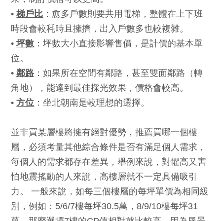
•
梯戶比
：愈多戶數則要共用電梯，整體在上下班
時段會較秏時且擁擠，出入戶數多也較複雜。
•
坪數
：坪數大小直接影響售價，是計價的基本單
位。
•
鄰路
：如果所在空間有鄰路，甚至雙面鄰路（轉
角地），能達到最佳採光效果，價格會較高。
•
方位
：坐北朝南是較理想的選擇。
並非買某層樓將擁有絕對優勢，推薦買哪一個樓
層，必須考量其他綜合條件是否有滿足個人需求，
每個人的需求都存在差異，舉例來說，對懼高又害
怕地震搖動的人來說，高樓層就不一定具備吸引
力。 一般來說，如每三個樓層的每坪單價為相同級
別，例如：5/6/7樓每坪30.5萬，8/9/10樓每坪31