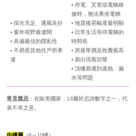
• 停電、災害或電梯維
修時，無法乘坐電梯
• 採光充足、通風良好
• 地震搖晃幅度最明顯
• 窗外視野最遼闊
• 日常生活等待電梯的
• 具備最佳的隱私性
時間長
• 不易受其他住戶所牽
• 房屋單價及稅費最高
連
• 易出現風切聲
• 頂樓易遇到過熱、漏
水等問題
常見禁忌
：在歐美國家，13屬於忌諱數字之一，代
表不幸之意。
中樓層
（6～10樓）