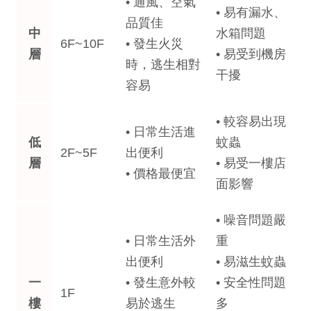
• 通風、空氣
• 易有漏水、
品質佳
中
水箱問題
6F~10F
• 發生火災
層
• 易受到機房
時，逃生相對
干擾
容易
• 較容易出現
• 日常生活進
低
蚊蟲
2F~5F
出便利
層
• 易受一樓店
• 價格最便宜
面影響
• 噪音問題嚴
• 日常生活外
重
出便利
• 易滋生蚊蟲
一
• 發生意外較
• 安全性問題
1F
樓
易於逃生
多