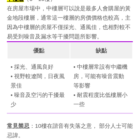
在房屋市場中，中樓層可以說是最多人會購屋的黃
金地段樓層，通常這一樓層的房價價格也較高，主
因為中樓層的房屋不僅採光、通風佳，也相對較不
易受到噪音及漏水等干擾問題所影響。
優點
缺點
• 採光、通風良好
• 中樓層常設有中繼機
• 視野較遼闊，日夜風
房，可能有噪音震動
景佳
等影響
• 噪音及空污的干擾最
• 耐震程度比低樓層小
少
一些
常見禁忌
：10樓在諧音有失落之意， 部分人士可能
忌諱。